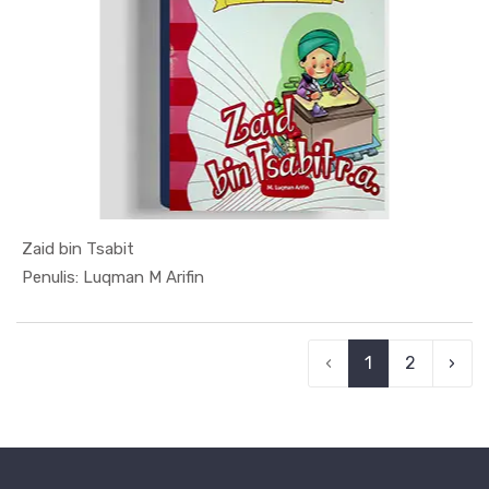
Zaid bin Tsabit
In Sosial ...
Penulis: Luqman M Arifin
‹
1
2
›