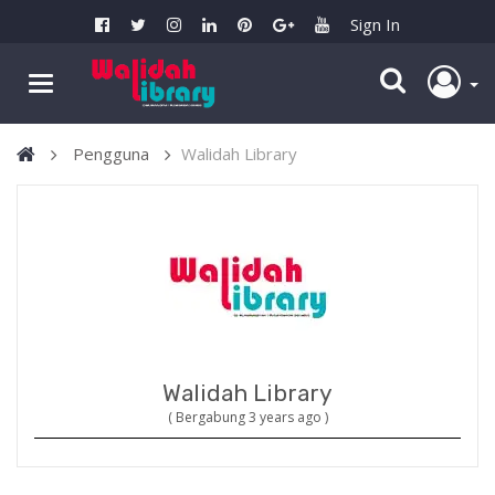
Sign In
Pengguna
Walidah Library
Walidah Library
( Bergabung 3 years ago )