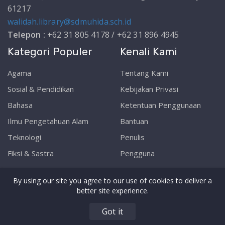
61217
walidah.library@sdmuhida.sch.id
Telepon :
+62 31 805 4178 / +62 31 896 4945
Kategori Populer
Kenali Kami
Agama
Tentang Kami
Sosial & Pendidikan
Kebijakan Privasi
Bahasa
Ketentuan Penggunaan
Ilmu Pengetahuan Alam
Bantuan
Teknologi
Penulis
Fiksi & Sastra
Pengguna
By using our site you agree to our use of cookies to deliver a
better site experience.
Copyright © Walidah Library | SD Muhammadiyah 1
Got it
Sidoarjo 2026.