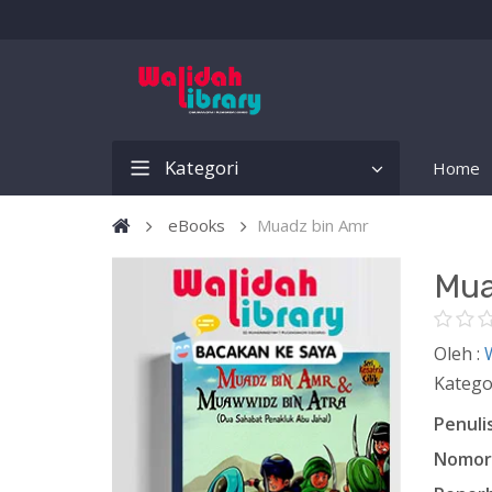
Kategori
Home
eBooks
Muadz bin Amr
Mua
Oleh :
Katego
Penulis
Nomor 