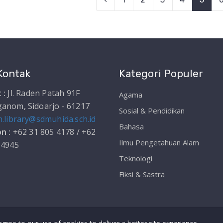
Kontak
Kategori Populer
 :
Jl. Raden Patah 91F
Agama
anom, Sidoarjo - 61217
Sosial & Pendidikan
h.library@sdmuhida.sch.id
Bahasa
n :
+62 31 805 4178 / +62
Ilmu Pengetahuan Alam
 4945
Teknologi
Fiksi & Sastra