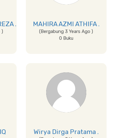
EZA .
MAHIRA AZMI ATHIFA .
 )
(Bergabung 3 Years Ago )
0 Buku
Lihat Detail
IQ
Wirya Dirga Pratama .