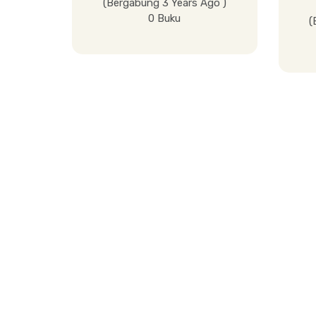
(Bergabung 3 Years Ago )
0 Buku
(
Lihat Detail