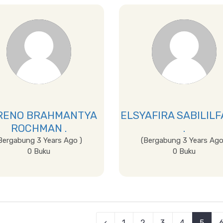
RENO BRAHMANTYA
ELSYAFIRA SABILIL
ROCHMAN .
.
Bergabung 3 Years Ago )
(Bergabung 3 Years Ago
0 Buku
0 Buku
Lihat Detail
Lihat Detail
‹
1
2
3
4
5