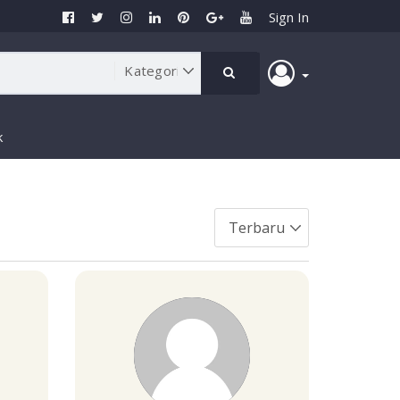
Sign In
k